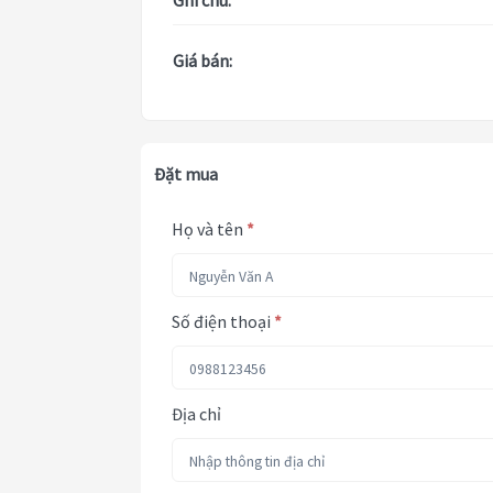
Ghi chú:
Giá bán:
Đặt mua
Họ và tên
*
Số điện thoại
*
Địa chỉ