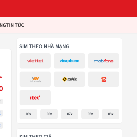
ÀNG
TIN TỨC
SIM THEO NHÀ MẠNG
0
m
0
09x
08x
07x
05x
03x
0