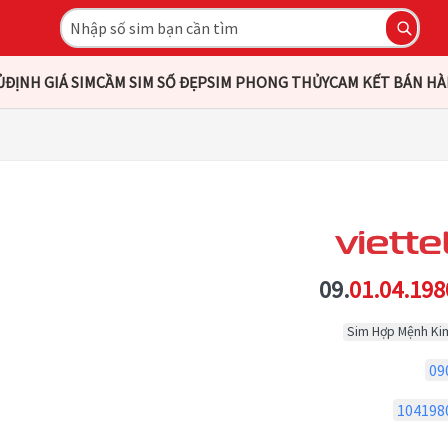
Ủ
ĐỊNH GIÁ SIM
CẦM SIM SỐ ĐẸP
SIM PHONG THỦY
CAM KẾT BÁN H
09.
01.04.198
Sim Hợp Mệnh Ki
09
104198