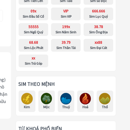
Sim Tiến Lên
Sim Taxi
Sim Số Độc
09x
VIP
666.666
Sim Đầu Số Cổ
Sim VIP
Sim Lục Quý
55555
199x
38.78
Sim Ngũ Quý
Sim Năm Sinh
Sim Ông Địa
68.68
39.79
xx88
Sim Lộc Phát
Sim Thần Tài
Sim Đại Cát
xx
Sim Trả Góp
ng)
SIM THEO MỆNH
 hồ
nhận
hữu
Kim
Mộc
Thuỷ
Hoả
Thổ
TỪ KHOÁ PHỔ BIẾN