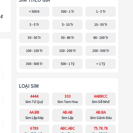
SIM THEO GIÁ
< 500 K
500 - 1 Tr
1 - 3 Tr
 ₫
3 - 5 Tr
5 - 10 Tr
10 - 30 Tr
30 - 50 Tr
50 - 80 Tr
80 - 100 Tr
100 - 150 Tr
150 - 200 Tr
200 - 300 Tr
300 - 500 Tr
500 - 1 Tỷ
> 1 Tỷ
LOẠI SIM
4444
333
AABBCC
Sim Tứ Quý
Sim Tam Hoa
Sim Dễ Nhớ
AA.BB
AB.AB
AB.BA
Sim Lặp Kép
Sim Lặp
Sim Gánh Đảo
6789
ABC.ABC
75.78.78