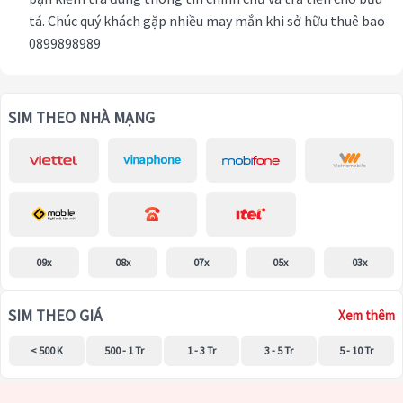
tá. Chúc quý khách gặp nhiều may mắn khi sở hữu thuê bao
0899898989
SIM THEO NHÀ MẠNG
09x
08x
07x
05x
03x
SIM THEO GIÁ
Xem thêm
< 500 K
500 - 1 Tr
1 - 3 Tr
3 - 5 Tr
5 - 10 Tr