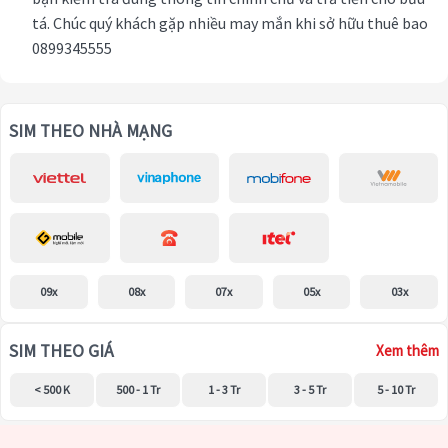
tá. Chúc quý khách gặp nhiều may mắn khi sở hữu thuê bao
0899345555
SIM THEO NHÀ MẠNG
09x
08x
07x
05x
03x
SIM THEO GIÁ
Xem thêm
< 500 K
500 - 1 Tr
1 - 3 Tr
3 - 5 Tr
5 - 10 Tr