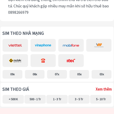
tá. Chúc quý khách gặp nhiều may mắn khi sở hữu thuê bao
0898266979
SIM THEO NHÀ MẠNG
09x
08x
07x
05x
03x
SIM THEO GIÁ
Xem thêm
< 500 K
500 - 1 Tr
1 - 3 Tr
3 - 5 Tr
5 - 10 Tr