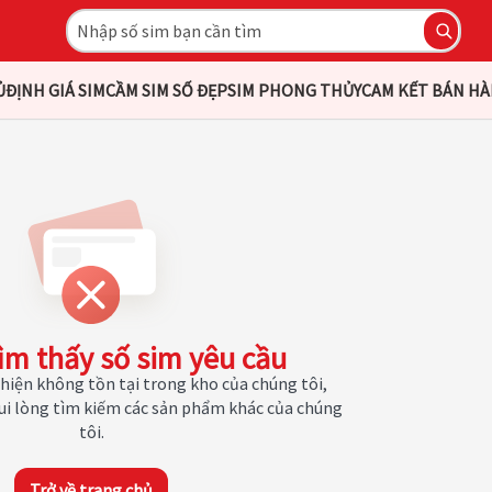
Ủ
ĐỊNH GIÁ SIM
CẦM SIM SỐ ĐẸP
SIM PHONG THỦY
CAM KẾT BÁN H
ìm thấy số sim yêu cầu
hiện không tồn tại trong kho của chúng tôi,
Vui lòng tìm kiếm các sản phẩm khác của chúng
tôi.
Trở về trang chủ