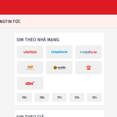
ÀNG
TIN TỨC
SIM THEO NHÀ MẠNG
09x
08x
07x
05x
03x