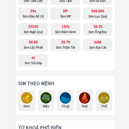
Sim Tiến Lên
Sim Taxi
Sim Số Độc
09x
VIP
666.666
Sim Đầu Số Cổ
Sim VIP
Sim Lục Quý
55555
199x
38.78
Sim Ngũ Quý
Sim Năm Sinh
Sim Ông Địa
68.68
39.79
xx88
Sim Lộc Phát
Sim Thần Tài
Sim Đại Cát
xx
Sim Trả Góp
SIM THEO MỆNH
Kim
Mộc
Thuỷ
Hoả
Thổ
TỪ KHOÁ PHỔ BIẾN