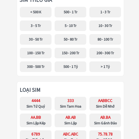
SIM THEO GIÁ
< 500 K
500 - 1 Tr
1 - 3 Tr
3 - 5 Tr
5 - 10 Tr
10 - 30 Tr
30 - 50 Tr
50 - 80 Tr
80 - 100 Tr
100 - 150 Tr
150 - 200 Tr
200 - 300 Tr
300 - 500 Tr
500 - 1 Tỷ
> 1 Tỷ
LOẠI SIM
4444
333
AABBCC
Sim Tứ Quý
Sim Tam Hoa
Sim Dễ Nhớ
AA.BB
AB.AB
AB.BA
Sim Lặp Kép
Sim Lặp
Sim Gánh Đảo
6789
ABC.ABC
75.78.78