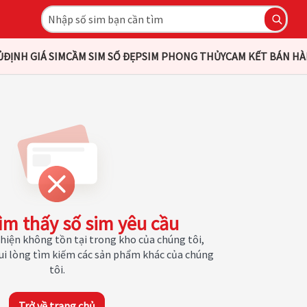
Ủ
ĐỊNH GIÁ SIM
CẦM SIM SỐ ĐẸP
SIM PHONG THỦY
CAM KẾT BÁN H
ìm thấy số sim yêu cầu
hiện không tồn tại trong kho của chúng tôi,
Vui lòng tìm kiếm các sản phẩm khác của chúng
tôi.
Trở về trang chủ