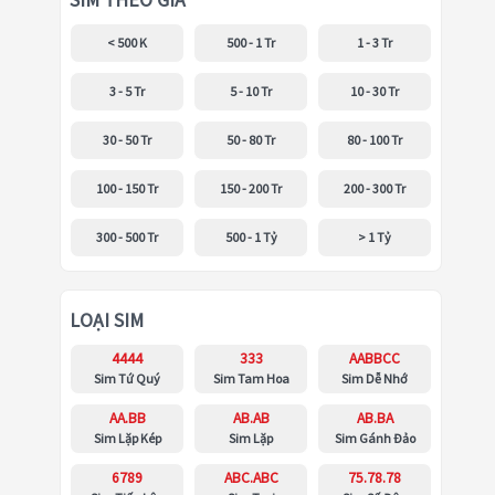
SIM THEO GIÁ
< 500 K
500 - 1 Tr
1 - 3 Tr
3 - 5 Tr
5 - 10 Tr
10 - 30 Tr
30 - 50 Tr
50 - 80 Tr
80 - 100 Tr
100 - 150 Tr
150 - 200 Tr
200 - 300 Tr
300 - 500 Tr
500 - 1 Tỷ
> 1 Tỷ
LOẠI SIM
4444
333
AABBCC
Sim Tứ Quý
Sim Tam Hoa
Sim Dễ Nhớ
AA.BB
AB.AB
AB.BA
Sim Lặp Kép
Sim Lặp
Sim Gánh Đảo
6789
ABC.ABC
75.78.78