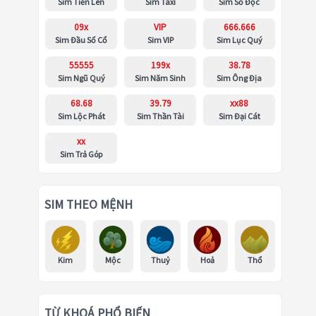
Sim Tiến Lên
Sim Taxi
Sim Số Độc
09x
VIP
666.666
Sim Đầu Số Cổ
Sim VIP
Sim Lục Quý
55555
199x
38.78
Sim Ngũ Quý
Sim Năm Sinh
Sim Ông Địa
68.68
39.79
xx88
Sim Lộc Phát
Sim Thần Tài
Sim Đại Cát
xx
Sim Trả Góp
SIM THEO MỆNH
Kim
Mộc
Thuỷ
Hoả
Thổ
TỪ KHOÁ PHỔ BIẾN