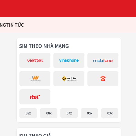
ÀNG
TIN TỨC
SIM THEO NHÀ MẠNG
09x
08x
07x
05x
03x