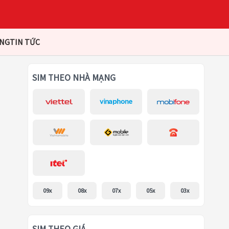
ÀNG
TIN TỨC
SIM THEO NHÀ MẠNG
09x
08x
07x
05x
03x