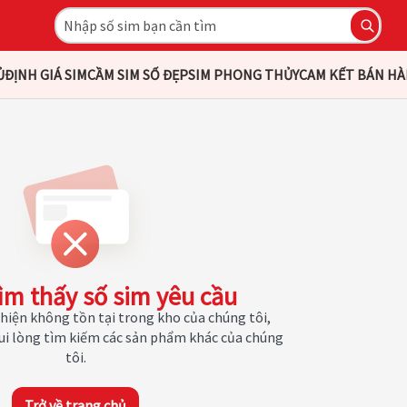
Ủ
ĐỊNH GIÁ SIM
CẦM SIM SỐ ĐẸP
SIM PHONG THỦY
CAM KẾT BÁN H
ìm thấy số sim yêu cầu
hiện không tồn tại trong kho của chúng tôi,
Vui lòng tìm kiếm các sản phẩm khác của chúng
tôi.
Trở về trang chủ