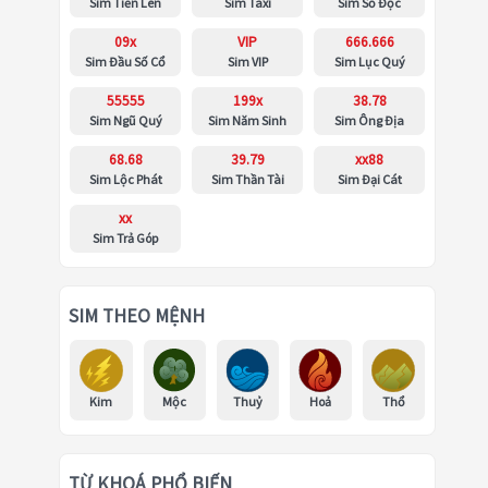
Sim Tiến Lên
Sim Taxi
Sim Số Độc
09x
VIP
666.666
Sim Đầu Số Cổ
Sim VIP
Sim Lục Quý
55555
199x
38.78
Sim Ngũ Quý
Sim Năm Sinh
Sim Ông Địa
68.68
39.79
xx88
Sim Lộc Phát
Sim Thần Tài
Sim Đại Cát
xx
Sim Trả Góp
SIM THEO MỆNH
Kim
Mộc
Thuỷ
Hoả
Thổ
TỪ KHOÁ PHỔ BIẾN