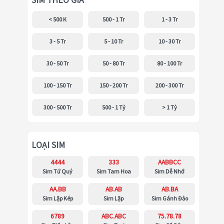
SIM THEO GIÁ
< 500 K
500 - 1 Tr
1 - 3 Tr
3 - 5 Tr
5 - 10 Tr
10 - 30 Tr
30 - 50 Tr
50 - 80 Tr
80 - 100 Tr
100 - 150 Tr
150 - 200 Tr
200 - 300 Tr
300 - 500 Tr
500 - 1 Tỷ
> 1 Tỷ
LOẠI SIM
4444
333
AABBCC
Sim Tứ Quý
Sim Tam Hoa
Sim Dễ Nhớ
AA.BB
AB.AB
AB.BA
Sim Lặp Kép
Sim Lặp
Sim Gánh Đảo
6789
ABC.ABC
75.78.78