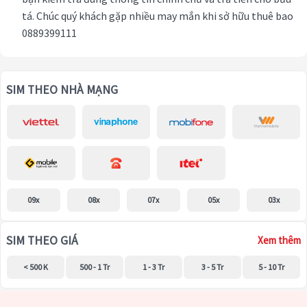
tá. Chúc quý khách gặp nhiều may mắn khi sở hữu thuê bao
0889399111
SIM THEO NHÀ MẠNG
09x
08x
07x
05x
03x
SIM THEO GIÁ
Xem thêm
< 500 K
500 - 1 Tr
1 - 3 Tr
3 - 5 Tr
5 - 10 Tr