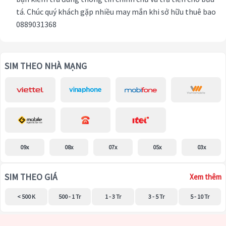
tá. Chúc quý khách gặp nhiều may mắn khi sở hữu thuê bao
0889031368
SIM THEO NHÀ MẠNG
09x
08x
07x
05x
03x
SIM THEO GIÁ
Xem thêm
< 500 K
500 - 1 Tr
1 - 3 Tr
3 - 5 Tr
5 - 10 Tr