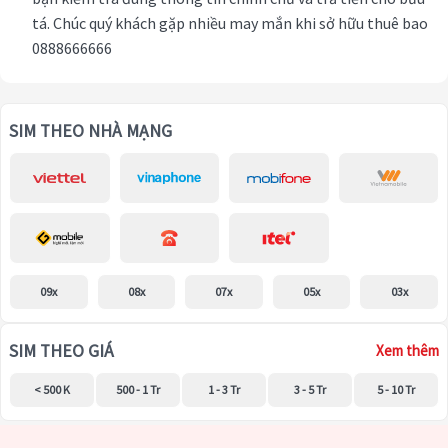
tá. Chúc quý khách gặp nhiều may mắn khi sở hữu thuê bao
0888666666
SIM THEO NHÀ MẠNG
09x
08x
07x
05x
03x
SIM THEO GIÁ
Xem thêm
< 500 K
500 - 1 Tr
1 - 3 Tr
3 - 5 Tr
5 - 10 Tr