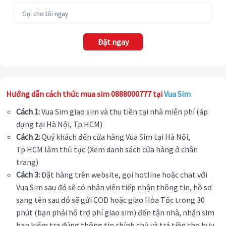
Đặt ngay
Hướng dẫn cách thức mua sim 0888000777 tại
Vua Sim
Cách 1:
Vua Sim giao sim và thu tiền tại nhà miễn phí (áp
dụng tại Hà Nội, Tp.HCM)
Cách 2:
Quý khách đến cửa hàng Vua Sim tại Hà Nội,
Tp.HCM làm thủ tục (Xem danh sách cửa hàng ở chân
trang)
Cách 3:
Đặt hàng trên website, gọi hotline hoặc chat với
Vua Sim sau đó sẽ có nhân viên tiếp nhận thông tin, hồ sơ
sang tên sau đó sẽ gửi COD hoặc giao Hỏa Tốc trong 30
phút (bạn phải hỗ trợ phí giao sim) đến tận nhà, nhận sim
bạn kiểm tra đúng thông tin chính chủ và trả tiền cho bưu