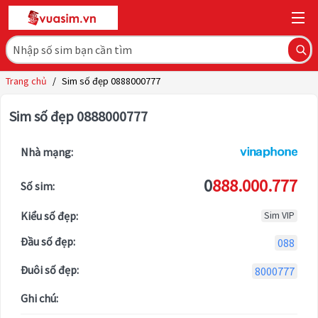
Trang chủ
/
Sim số đẹp 0888000777
Sim số đẹp 0888000777
Nhà mạng:
0
888.000.777
Số sim:
Kiểu số đẹp:
Sim VIP
Đầu số đẹp:
088
Đuôi số đẹp:
8000777
Ghi chú: