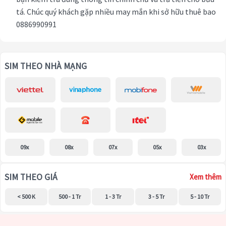
tá. Chúc quý khách gặp nhiều may mắn khi sở hữu thuê bao
0886990991
SIM THEO NHÀ MẠNG
09x
08x
07x
05x
03x
SIM THEO GIÁ
Xem thêm
< 500 K
500 - 1 Tr
1 - 3 Tr
3 - 5 Tr
5 - 10 Tr