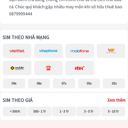
tá. Chúc quý khách gặp nhiều may mắn khi sở hữu thuê bao
0879999444
SIM THEO NHÀ MẠNG
09x
08x
07x
05x
03x
SIM THEO GIÁ
Xem thêm
< 500 K
500 - 1 Tr
1 - 3 Tr
3 - 5 Tr
5 - 10 Tr