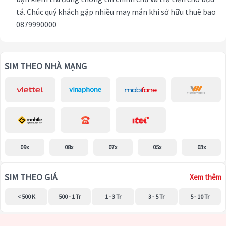
tá. Chúc quý khách gặp nhiều may mắn khi sở hữu thuê bao
0879990000
SIM THEO NHÀ MẠNG
09x
08x
07x
05x
03x
SIM THEO GIÁ
Xem thêm
< 500 K
500 - 1 Tr
1 - 3 Tr
3 - 5 Tr
5 - 10 Tr