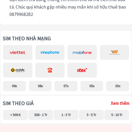
tá. Chúc quý khách gặp nhiều may mắn khi sở hữu thuê bao
0879968282
SIM THEO NHÀ MẠNG
09x
08x
07x
05x
03x
SIM THEO GIÁ
Xem thêm
< 500 K
500 - 1 Tr
1 - 3 Tr
3 - 5 Tr
5 - 10 Tr