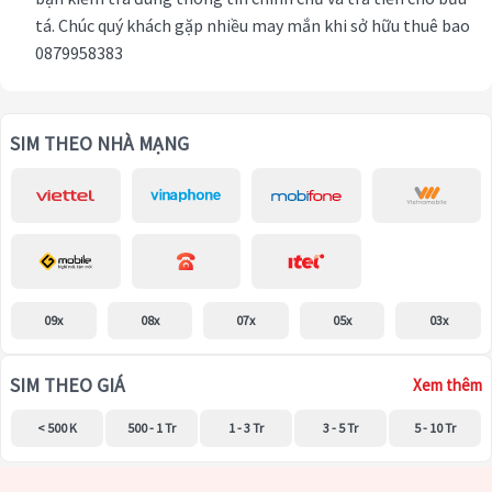
tá. Chúc quý khách gặp nhiều may mắn khi sở hữu thuê bao
0879958383
SIM THEO NHÀ MẠNG
09x
08x
07x
05x
03x
SIM THEO GIÁ
Xem thêm
< 500 K
500 - 1 Tr
1 - 3 Tr
3 - 5 Tr
5 - 10 Tr