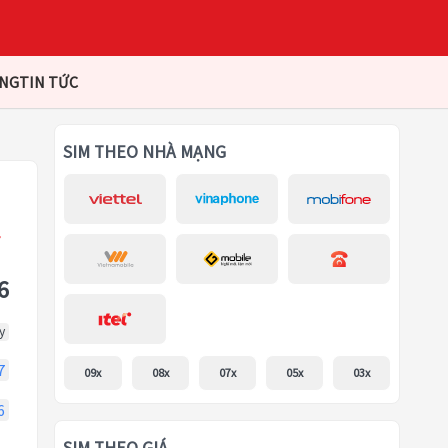
ÀNG
TIN TỨC
SIM THEO NHÀ MẠNG
6
y
7
09x
08x
07x
05x
03x
6