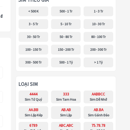
SIM THEO GIÁ
< 500 K
500 - 1 Tr
1 - 3 Tr
 ₫
3 - 5 Tr
5 - 10 Tr
10 - 30 Tr
30 - 50 Tr
50 - 80 Tr
80 - 100 Tr
100 - 150 Tr
150 - 200 Tr
200 - 300 Tr
300 - 500 Tr
500 - 1 Tỷ
> 1 Tỷ
LOẠI SIM
4444
333
AABBCC
Sim Tứ Quý
Sim Tam Hoa
Sim Dễ Nhớ
AA.BB
AB.AB
AB.BA
Sim Lặp Kép
Sim Lặp
Sim Gánh Đảo
6789
ABC.ABC
75.78.78