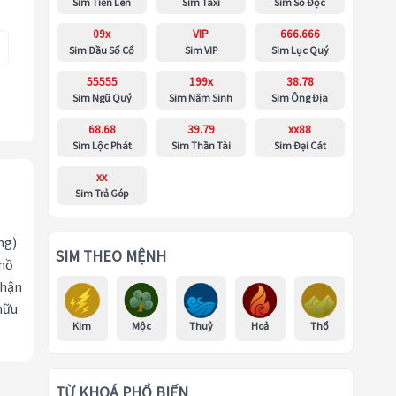
Sim Tiến Lên
Sim Taxi
Sim Số Độc
09x
VIP
666.666
Sim Đầu Số Cổ
Sim VIP
Sim Lục Quý
55555
199x
38.78
Sim Ngũ Quý
Sim Năm Sinh
Sim Ông Địa
68.68
39.79
xx88
Sim Lộc Phát
Sim Thần Tài
Sim Đại Cát
xx
Sim Trả Góp
ng)
SIM THEO MỆNH
 hồ
nhận
hữu
Kim
Mộc
Thuỷ
Hoả
Thổ
TỪ KHOÁ PHỔ BIẾN