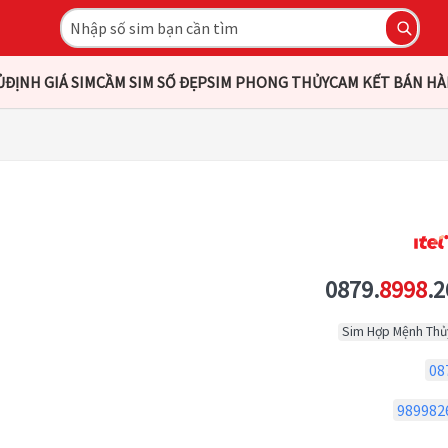
Ủ
ĐỊNH GIÁ SIM
CẦM SIM SỐ ĐẸP
SIM PHONG THỦY
CAM KẾT BÁN H
0879.
8998
.2
Sim Hợp Mệnh Thủ
08
989982