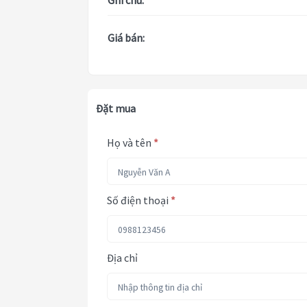
Ghi chú:
Giá bán:
Đặt mua
Họ và tên
*
Số điện thoại
*
Địa chỉ