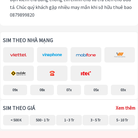
tá. Chúc quý khách gặp nhiều may mắn khi sở hữu thuê bao
0879899820
SIM THEO NHÀ MẠNG
09x
08x
07x
05x
03x
SIM THEO GIÁ
Xem thêm
< 500 K
500 - 1 Tr
1 - 3 Tr
3 - 5 Tr
5 - 10 Tr