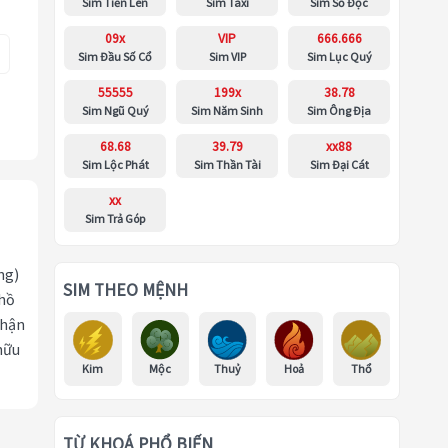
Sim Tiến Lên
Sim Taxi
Sim Số Độc
09x
VIP
666.666
Sim Đầu Số Cổ
Sim VIP
Sim Lục Quý
55555
199x
38.78
Sim Ngũ Quý
Sim Năm Sinh
Sim Ông Địa
68.68
39.79
xx88
Sim Lộc Phát
Sim Thần Tài
Sim Đại Cát
xx
Sim Trả Góp
ng)
SIM THEO MỆNH
 hồ
nhận
hữu
Kim
Mộc
Thuỷ
Hoả
Thổ
TỪ KHOÁ PHỔ BIẾN