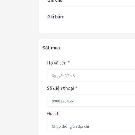
Ghi chú:
Giá bán:
Đặt mua
Họ và tên
*
Số điện thoại
*
Địa chỉ