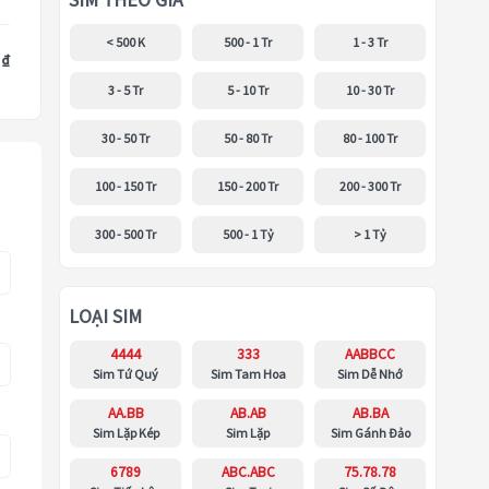
SIM THEO GIÁ
< 500 K
500 - 1 Tr
1 - 3 Tr
 ₫
3 - 5 Tr
5 - 10 Tr
10 - 30 Tr
30 - 50 Tr
50 - 80 Tr
80 - 100 Tr
100 - 150 Tr
150 - 200 Tr
200 - 300 Tr
300 - 500 Tr
500 - 1 Tỷ
> 1 Tỷ
LOẠI SIM
4444
333
AABBCC
Sim Tứ Quý
Sim Tam Hoa
Sim Dễ Nhớ
AA.BB
AB.AB
AB.BA
Sim Lặp Kép
Sim Lặp
Sim Gánh Đảo
6789
ABC.ABC
75.78.78