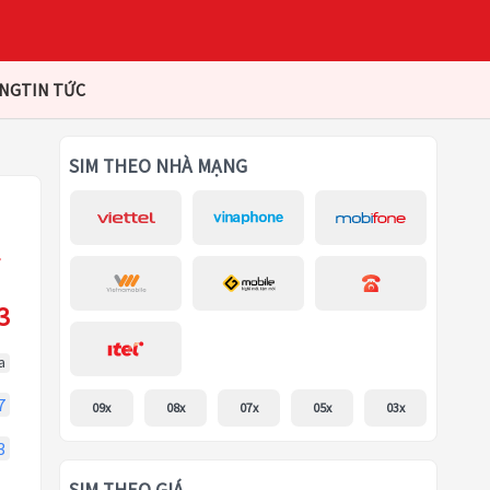
ÀNG
TIN TỨC
SIM THEO NHÀ MẠNG
3
a
7
09x
08x
07x
05x
03x
3