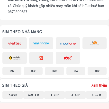
tá. Chúc quý khách gặp nhiều may mắn khi sở hữu thuê bao
0879899687
SIM THEO NHÀ MẠNG
09x
08x
07x
05x
03x
SIM THEO GIÁ
Xem thêm
< 500 K
500 - 1 Tr
1 - 3 Tr
3 - 5 Tr
5 - 10 Tr