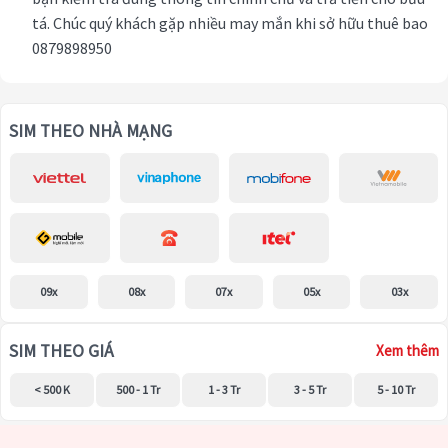
tá. Chúc quý khách gặp nhiều may mắn khi sở hữu thuê bao
0879898950
SIM THEO NHÀ MẠNG
09x
08x
07x
05x
03x
SIM THEO GIÁ
Xem thêm
< 500 K
500 - 1 Tr
1 - 3 Tr
3 - 5 Tr
5 - 10 Tr