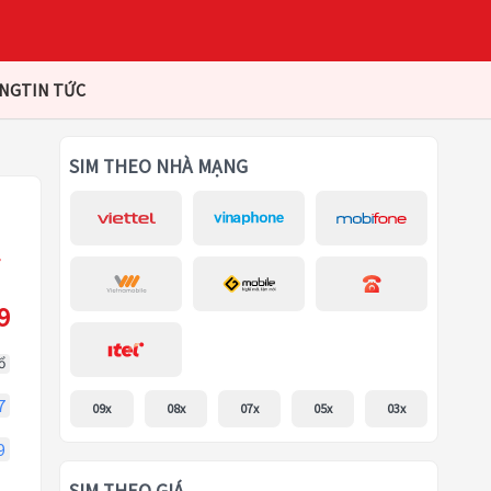
ÀNG
TIN TỨC
SIM THEO NHÀ MẠNG
9
ổ
7
09x
08x
07x
05x
03x
9