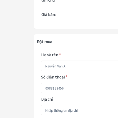
Ghi chú:
Giá bán:
Đặt mua
Họ và tên
*
Số điện thoại
*
Địa chỉ