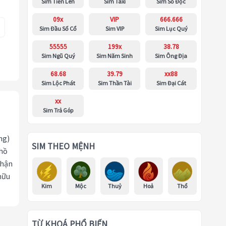
Sim Tiến Lên
Sim Taxi
Sim Số Độc
09x
VIP
666.666
Sim Đầu Số Cổ
Sim VIP
Sim Lục Quý
55555
199x
38.78
Sim Ngũ Quý
Sim Năm Sinh
Sim Ông Địa
68.68
39.79
xx88
Sim Lộc Phát
Sim Thần Tài
Sim Đại Cát
xx
Sim Trả Góp
ng)
SIM THEO MỆNH
 hồ
nhận
hữu
Kim
Mộc
Thuỷ
Hoả
Thổ
TỪ KHOÁ PHỔ BIẾN