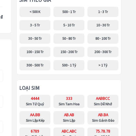
SIM THEO GIÁ
< 500 K
500 - 1 Tr
1 - 3 Tr
 ₫
3 - 5 Tr
5 - 10 Tr
10 - 30 Tr
30 - 50 Tr
50 - 80 Tr
80 - 100 Tr
100 - 150 Tr
150 - 200 Tr
200 - 300 Tr
300 - 500 Tr
500 - 1 Tỷ
> 1 Tỷ
LOẠI SIM
4444
333
AABBCC
Sim Tứ Quý
Sim Tam Hoa
Sim Dễ Nhớ
AA.BB
AB.AB
AB.BA
Sim Lặp Kép
Sim Lặp
Sim Gánh Đảo
6789
ABC.ABC
75.78.78