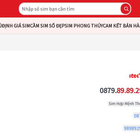
Ủ
ĐỊNH GIÁ SIM
CẦM SIM SỐ ĐẸP
SIM PHONG THỦY
CAM KẾT BÁN H
0879.
89.89.2
Sim Hợp Mệnh Th
08
989892