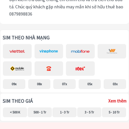
tá. Chúc quý khách gặp nhiều may mắn khi sở hữu thuê bao
0879898836
SIM THEO NHÀ MẠNG
09x
08x
07x
05x
03x
SIM THEO GIÁ
Xem thêm
< 500 K
500 - 1 Tr
1 - 3 Tr
3 - 5 Tr
5 - 10 Tr