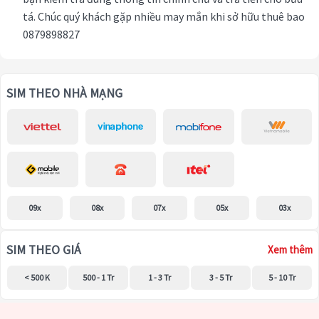
tá. Chúc quý khách gặp nhiều may mắn khi sở hữu thuê bao
0879898827
SIM THEO NHÀ MẠNG
09x
08x
07x
05x
03x
SIM THEO GIÁ
Xem thêm
< 500 K
500 - 1 Tr
1 - 3 Tr
3 - 5 Tr
5 - 10 Tr