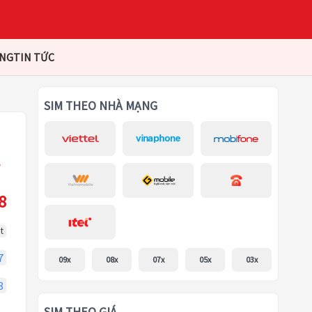
ÀNG
TIN TỨC
SIM THEO NHÀ MẠNG
8
t
7
09x
08x
07x
05x
03x
8