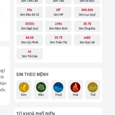
Sim Tiến Lên
Sim Taxi
Sim Số Độc
09x
VIP
666.666
Sim Đầu Số Cổ
Sim VIP
Sim Lục Quý
55555
199x
38.78
Sim Ngũ Quý
Sim Năm Sinh
Sim Ông Địa
68.68
39.79
xx88
Sim Lộc Phát
Sim Thần Tài
Sim Đại Cát
xx
Sim Trả Góp
ng)
SIM THEO MỆNH
 hồ
nhận
hữu
Kim
Mộc
Thuỷ
Hoả
Thổ
TỪ KHOÁ PHỔ BIẾN