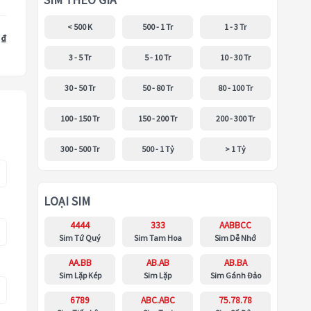
SIM THEO GIÁ
< 500 K
500 - 1 Tr
1 - 3 Tr
 ₫
3 - 5 Tr
5 - 10 Tr
10 - 30 Tr
30 - 50 Tr
50 - 80 Tr
80 - 100 Tr
100 - 150 Tr
150 - 200 Tr
200 - 300 Tr
300 - 500 Tr
500 - 1 Tỷ
> 1 Tỷ
LOẠI SIM
4444
333
AABBCC
Sim Tứ Quý
Sim Tam Hoa
Sim Dễ Nhớ
AA.BB
AB.AB
AB.BA
Sim Lặp Kép
Sim Lặp
Sim Gánh Đảo
6789
ABC.ABC
75.78.78