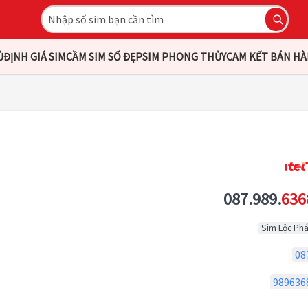
Ủ
ĐỊNH GIÁ SIM
CẦM SIM SỐ ĐẸP
SIM PHONG THỦY
CAM KẾT BÁN H
087.989.
636
Sim Lộc Phá
08
989636