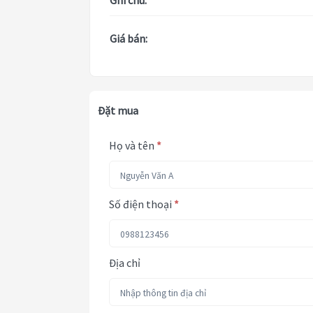
Ghi chú:
Giá bán:
Đặt mua
Họ và tên
*
Số điện thoại
*
Địa chỉ