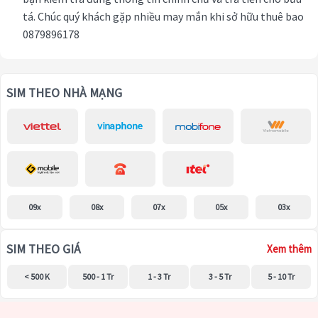
tá. Chúc quý khách gặp nhiều may mắn khi sở hữu thuê bao
0879896178
SIM THEO NHÀ MẠNG
09x
08x
07x
05x
03x
SIM THEO GIÁ
Xem thêm
< 500 K
500 - 1 Tr
1 - 3 Tr
3 - 5 Tr
5 - 10 Tr