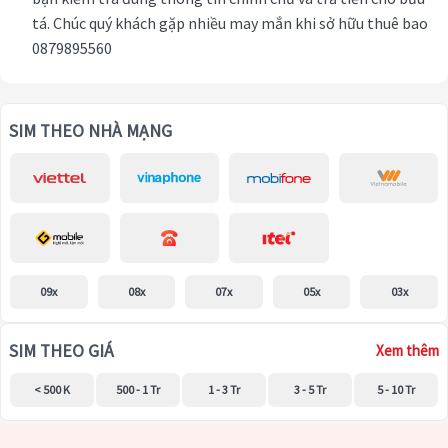
tá. Chúc quý khách gặp nhiều may mắn khi sở hữu thuê bao
0879895560
SIM THEO NHÀ MẠNG
09x
08x
07x
05x
03x
SIM THEO GIÁ
Xem thêm
< 500 K
500 - 1 Tr
1 - 3 Tr
3 - 5 Tr
5 - 10 Tr