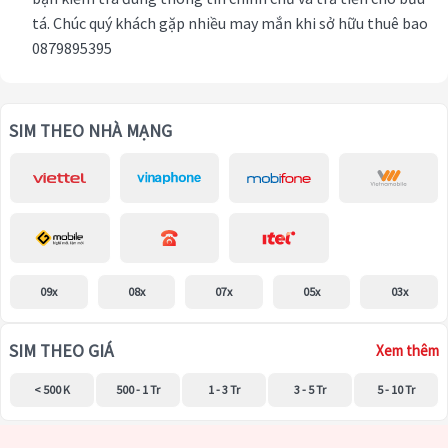
tá. Chúc quý khách gặp nhiều may mắn khi sở hữu thuê bao
0879895395
SIM THEO NHÀ MẠNG
09x
08x
07x
05x
03x
SIM THEO GIÁ
Xem thêm
< 500 K
500 - 1 Tr
1 - 3 Tr
3 - 5 Tr
5 - 10 Tr