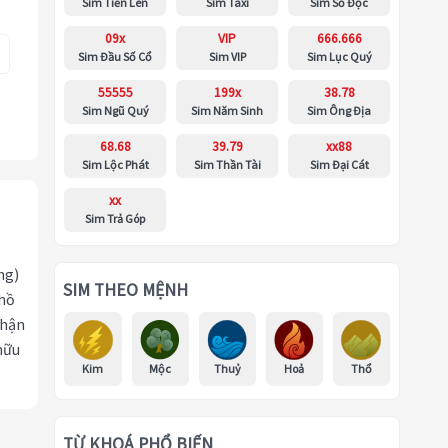
Sim Tiến Lên
Sim Taxi
Sim Số Độc
09x
VIP
666.666
Sim Đầu Số Cổ
Sim VIP
Sim Lục Quý
55555
199x
38.78
Sim Ngũ Quý
Sim Năm Sinh
Sim Ông Địa
68.68
39.79
xx88
Sim Lộc Phát
Sim Thần Tài
Sim Đại Cát
xx
Sim Trả Góp
ng)
SIM THEO MỆNH
 hồ
nhận
hữu
Kim
Mộc
Thuỷ
Hoả
Thổ
TỪ KHOÁ PHỔ BIẾN