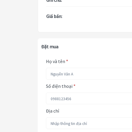
Ghi chú:
Giá bán:
Đặt mua
Họ và tên
*
Số điện thoại
*
Địa chỉ