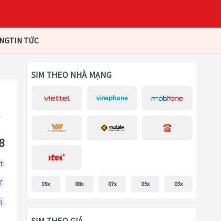
ÀNG
TIN TỨC
SIM THEO NHÀ MẠNG
8
t
7
09x
08x
07x
05x
03x
8