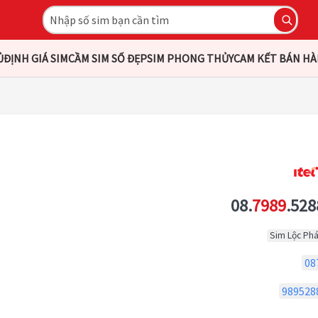
Ủ
ĐỊNH GIÁ SIM
CẦM SIM SỐ ĐẸP
SIM PHONG THỦY
CAM KẾT BÁN H
08.
7989
.528
Sim Lộc Phá
08
989528