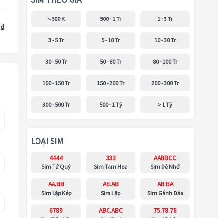
SIM THEO GIÁ
< 500 K
500 - 1 Tr
1 - 3 Tr
 ₫
3 - 5 Tr
5 - 10 Tr
10 - 30 Tr
30 - 50 Tr
50 - 80 Tr
80 - 100 Tr
100 - 150 Tr
150 - 200 Tr
200 - 300 Tr
300 - 500 Tr
500 - 1 Tỷ
> 1 Tỷ
LOẠI SIM
4444
333
AABBCC
Sim Tứ Quý
Sim Tam Hoa
Sim Dễ Nhớ
AA.BB
AB.AB
AB.BA
Sim Lặp Kép
Sim Lặp
Sim Gánh Đảo
6789
ABC.ABC
75.78.78