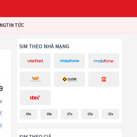
ÀNG
TIN TỨC
SIM THEO NHÀ MẠNG
9
i
7
09x
08x
07x
05x
03x
9