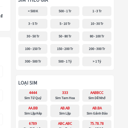
SIM THEO GIÁ
< 500 K
500 - 1 Tr
1 - 3 Tr
 ₫
3 - 5 Tr
5 - 10 Tr
10 - 30 Tr
30 - 50 Tr
50 - 80 Tr
80 - 100 Tr
100 - 150 Tr
150 - 200 Tr
200 - 300 Tr
300 - 500 Tr
500 - 1 Tỷ
> 1 Tỷ
LOẠI SIM
4444
333
AABBCC
Sim Tứ Quý
Sim Tam Hoa
Sim Dễ Nhớ
AA.BB
AB.AB
AB.BA
Sim Lặp Kép
Sim Lặp
Sim Gánh Đảo
6789
ABC.ABC
75.78.78