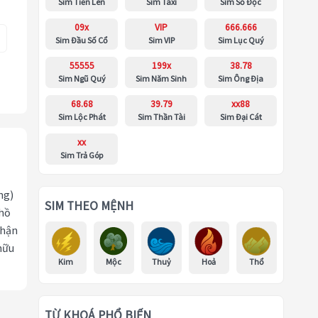
Sim Tiến Lên
Sim Taxi
Sim Số Độc
09x
VIP
666.666
Sim Đầu Số Cổ
Sim VIP
Sim Lục Quý
55555
199x
38.78
Sim Ngũ Quý
Sim Năm Sinh
Sim Ông Địa
68.68
39.79
xx88
Sim Lộc Phát
Sim Thần Tài
Sim Đại Cát
xx
Sim Trả Góp
ng)
SIM THEO MỆNH
 hồ
nhận
hữu
Kim
Mộc
Thuỷ
Hoả
Thổ
TỪ KHOÁ PHỔ BIẾN