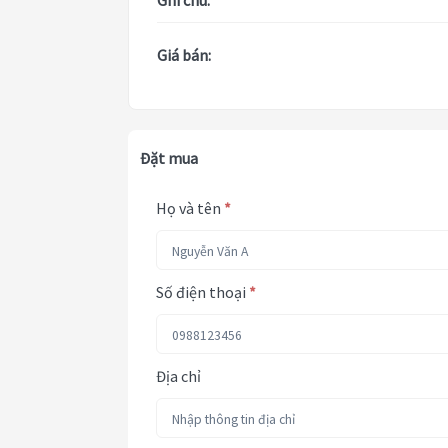
Ghi chú:
Giá bán:
Đặt mua
Họ và tên
*
Số điện thoại
*
Địa chỉ