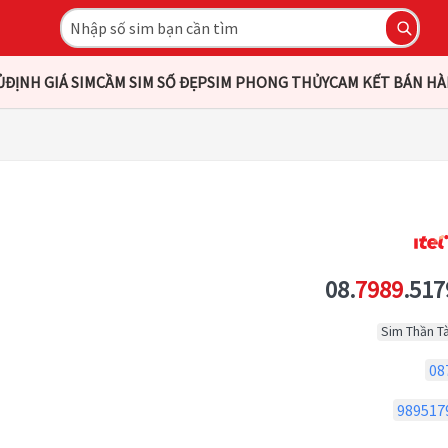
Ủ
ĐỊNH GIÁ SIM
CẦM SIM SỐ ĐẸP
SIM PHONG THỦY
CAM KẾT BÁN H
08.
7989
.517
Sim Thần Tà
08
989517