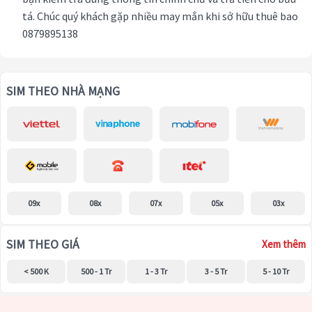
tá. Chúc quý khách gặp nhiều may mắn khi sở hữu thuê bao
0879895138
SIM THEO NHÀ MẠNG
09x
08x
07x
05x
03x
SIM THEO GIÁ
Xem thêm
< 500 K
500 - 1 Tr
1 - 3 Tr
3 - 5 Tr
5 - 10 Tr