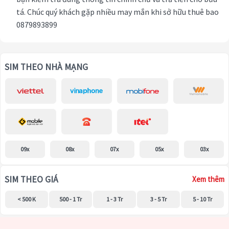
tá. Chúc quý khách gặp nhiều may mắn khi sở hữu thuê bao
0879893899
SIM THEO NHÀ MẠNG
09x
08x
07x
05x
03x
SIM THEO GIÁ
Xem thêm
< 500 K
500 - 1 Tr
1 - 3 Tr
3 - 5 Tr
5 - 10 Tr