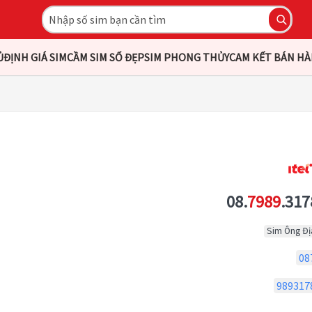
Ủ
ĐỊNH GIÁ SIM
CẦM SIM SỐ ĐẸP
SIM PHONG THỦY
CAM KẾT BÁN H
08.
7989
.317
Sim Ông Đị
08
989317