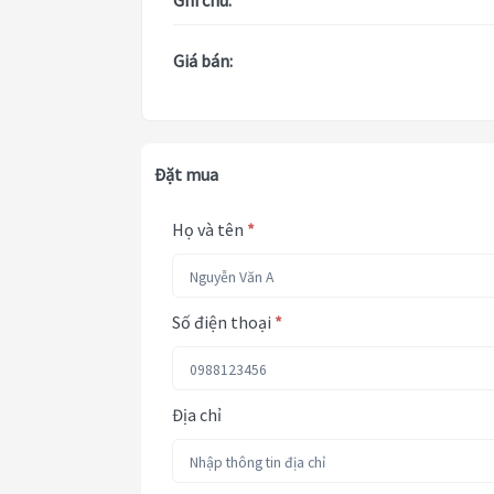
Ghi chú:
Giá bán:
Đặt mua
Họ và tên
*
Số điện thoại
*
Địa chỉ