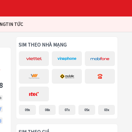
ÀNG
TIN TỨC
SIM THEO NHÀ MẠNG
8
a
7
09x
08x
07x
05x
03x
8