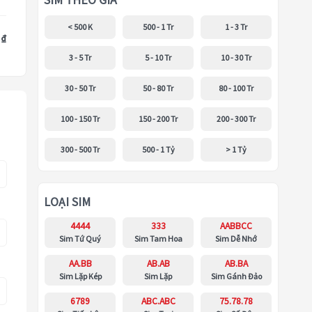
SIM THEO GIÁ
< 500 K
500 - 1 Tr
1 - 3 Tr
 ₫
3 - 5 Tr
5 - 10 Tr
10 - 30 Tr
30 - 50 Tr
50 - 80 Tr
80 - 100 Tr
100 - 150 Tr
150 - 200 Tr
200 - 300 Tr
300 - 500 Tr
500 - 1 Tỷ
> 1 Tỷ
LOẠI SIM
4444
333
AABBCC
Sim Tứ Quý
Sim Tam Hoa
Sim Dễ Nhớ
AA.BB
AB.AB
AB.BA
Sim Lặp Kép
Sim Lặp
Sim Gánh Đảo
6789
ABC.ABC
75.78.78