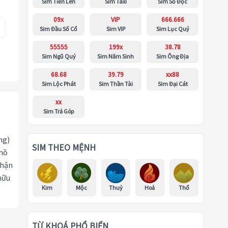
Sim Tiến Lên
Sim Taxi
Sim Số Độc
09x
VIP
666.666
Sim Đầu Số Cổ
Sim VIP
Sim Lục Quý
55555
199x
38.78
Sim Ngũ Quý
Sim Năm Sinh
Sim Ông Địa
68.68
39.79
xx88
Sim Lộc Phát
Sim Thần Tài
Sim Đại Cát
xx
Sim Trả Góp
ng)
SIM THEO MỆNH
 hồ
nhận
hữu
Kim
Mộc
Thuỷ
Hoả
Thổ
TỪ KHOÁ PHỔ BIẾN