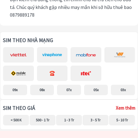
tá. Chúc quý khách gặp nhiều may mắn khi sở hữu thuê bao
0879889178
SIM THEO NHÀ MẠNG
09x
08x
07x
05x
03x
SIM THEO GIÁ
Xem thêm
< 500 K
500 - 1 Tr
1 - 3 Tr
3 - 5 Tr
5 - 10 Tr