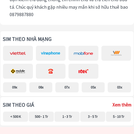
tá. Chúc quý khách gặp nhiều may mắn khi sở hữu thuê bao
0879887880
SIM THEO NHÀ MẠNG
09x
08x
07x
05x
03x
SIM THEO GIÁ
Xem thêm
< 500 K
500 - 1 Tr
1 - 3 Tr
3 - 5 Tr
5 - 10 Tr