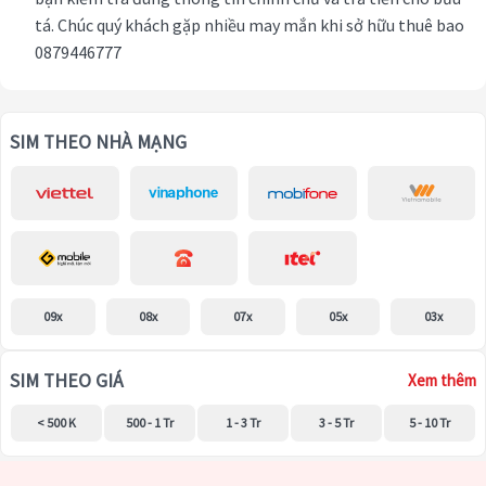
tá. Chúc quý khách gặp nhiều may mắn khi sở hữu thuê bao
0879446777
SIM THEO NHÀ MẠNG
09x
08x
07x
05x
03x
SIM THEO GIÁ
Xem thêm
< 500 K
500 - 1 Tr
1 - 3 Tr
3 - 5 Tr
5 - 10 Tr