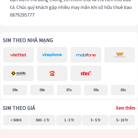
tá. Chúc quý khách gặp nhiều may mắn khi sở hữu thuê bao
0879295777
SIM THEO NHÀ MẠNG
09x
08x
07x
05x
03x
SIM THEO GIÁ
Xem thêm
< 500 K
500 - 1 Tr
1 - 3 Tr
3 - 5 Tr
5 - 10 Tr