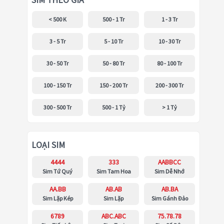
SIM THEO GIÁ
< 500 K
500 - 1 Tr
1 - 3 Tr
3 - 5 Tr
5 - 10 Tr
10 - 30 Tr
30 - 50 Tr
50 - 80 Tr
80 - 100 Tr
100 - 150 Tr
150 - 200 Tr
200 - 300 Tr
300 - 500 Tr
500 - 1 Tỷ
> 1 Tỷ
LOẠI SIM
4444
333
AABBCC
Sim Tứ Quý
Sim Tam Hoa
Sim Dễ Nhớ
AA.BB
AB.AB
AB.BA
Sim Lặp Kép
Sim Lặp
Sim Gánh Đảo
6789
ABC.ABC
75.78.78