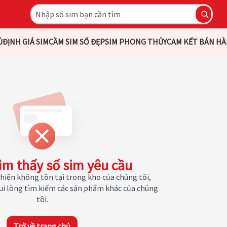
Ủ
ĐỊNH GIÁ SIM
CẦM SIM SỐ ĐẸP
SIM PHONG THỦY
CAM KẾT BÁN H
ìm thấy số sim yêu cầu
hiện không tồn tại trong kho của chúng tôi,
Vui lòng tìm kiếm các sản phẩm khác của chúng
tôi.
Trở về trang chủ