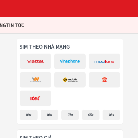
ÀNG
TIN TỨC
SIM THEO NHÀ MẠNG
09x
08x
07x
05x
03x