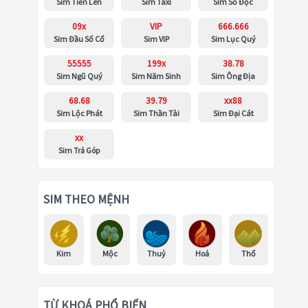
Sim Tiến Lên
Sim Taxi
Sim Số Độc
09x
VIP
666.666
Sim Đầu Số Cổ
Sim VIP
Sim Lục Quý
55555
199x
38.78
Sim Ngũ Quý
Sim Năm Sinh
Sim Ông Địa
68.68
39.79
xx88
Sim Lộc Phát
Sim Thần Tài
Sim Đại Cát
xx
Sim Trả Góp
SIM THEO MỆNH
Kim
Mộc
Thuỷ
Hoả
Thổ
TỪ KHOÁ PHỔ BIẾN