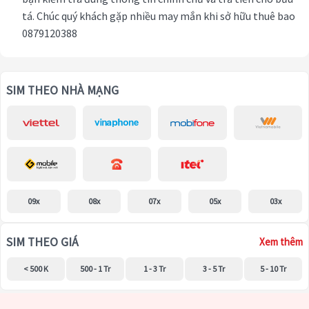
tá. Chúc quý khách gặp nhiều may mắn khi sở hữu thuê bao
0879120388
SIM THEO NHÀ MẠNG
09x
08x
07x
05x
03x
SIM THEO GIÁ
Xem thêm
< 500 K
500 - 1 Tr
1 - 3 Tr
3 - 5 Tr
5 - 10 Tr