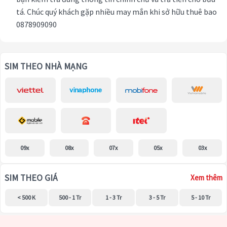
tá. Chúc quý khách gặp nhiều may mắn khi sở hữu thuê bao
0878909090
SIM THEO NHÀ MẠNG
09x
08x
07x
05x
03x
SIM THEO GIÁ
Xem thêm
< 500 K
500 - 1 Tr
1 - 3 Tr
3 - 5 Tr
5 - 10 Tr