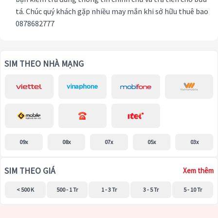
tá. Chúc quý khách gặp nhiều may mắn khi sở hữu thuê bao
0878682777
SIM THEO NHÀ MẠNG
09x
08x
07x
05x
03x
SIM THEO GIÁ
Xem thêm
< 500 K
500 - 1 Tr
1 - 3 Tr
3 - 5 Tr
5 - 10 Tr