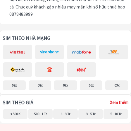
tá. Chúc quý khách gặp nhiều may mắn khi sở hữu thuê bao
0878483999
SIM THEO NHÀ MẠNG
09x
08x
07x
05x
03x
SIM THEO GIÁ
Xem thêm
< 500 K
500 - 1 Tr
1 - 3 Tr
3 - 5 Tr
5 - 10 Tr