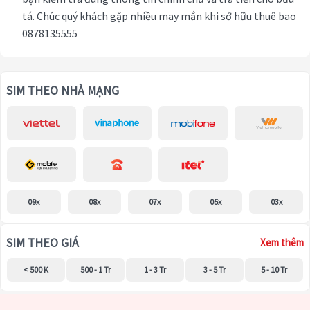
tá. Chúc quý khách gặp nhiều may mắn khi sở hữu thuê bao
0878135555
SIM THEO NHÀ MẠNG
09x
08x
07x
05x
03x
SIM THEO GIÁ
Xem thêm
< 500 K
500 - 1 Tr
1 - 3 Tr
3 - 5 Tr
5 - 10 Tr