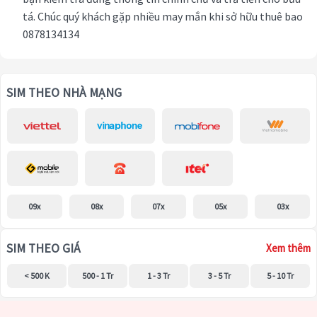
tá. Chúc quý khách gặp nhiều may mắn khi sở hữu thuê bao
0878134134
SIM THEO NHÀ MẠNG
09x
08x
07x
05x
03x
SIM THEO GIÁ
Xem thêm
< 500 K
500 - 1 Tr
1 - 3 Tr
3 - 5 Tr
5 - 10 Tr