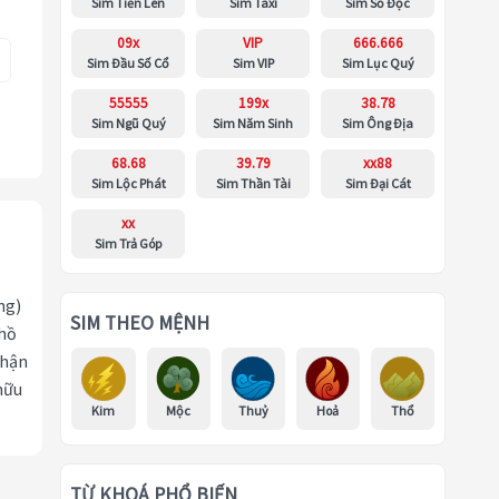
Sim Tiến Lên
Sim Taxi
Sim Số Độc
09x
VIP
666.666
Sim Đầu Số Cổ
Sim VIP
Sim Lục Quý
55555
199x
38.78
Sim Ngũ Quý
Sim Năm Sinh
Sim Ông Địa
68.68
39.79
xx88
Sim Lộc Phát
Sim Thần Tài
Sim Đại Cát
xx
Sim Trả Góp
ng)
SIM THEO MỆNH
 hồ
nhận
hữu
Kim
Mộc
Thuỷ
Hoả
Thổ
TỪ KHOÁ PHỔ BIẾN