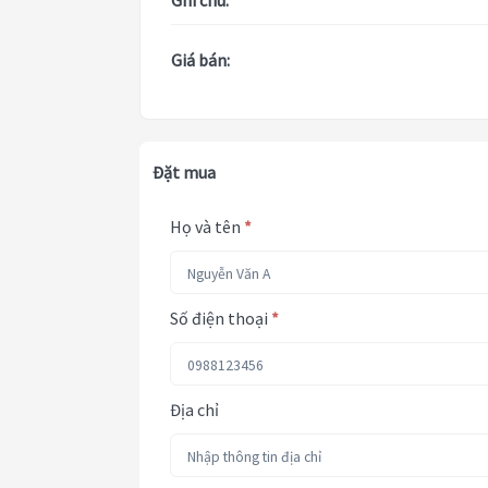
Ghi chú:
Giá bán:
Đặt mua
Họ và tên
*
Số điện thoại
*
Địa chỉ