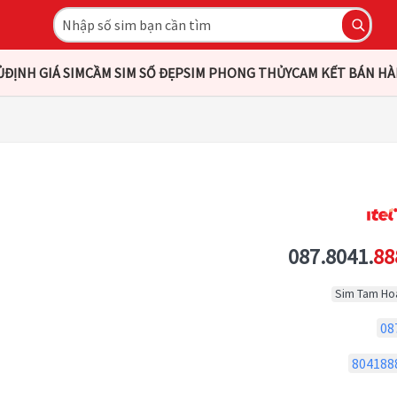
Ủ
ĐỊNH GIÁ SIM
CẦM SIM SỐ ĐẸP
SIM PHONG THỦY
CAM KẾT BÁN H
087.8041.
88
Sim Tam Ho
08
804188