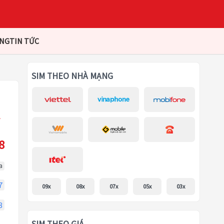
ÀNG
TIN TỨC
SIM THEO NHÀ MẠNG
8
a
7
09x
08x
07x
05x
03x
8