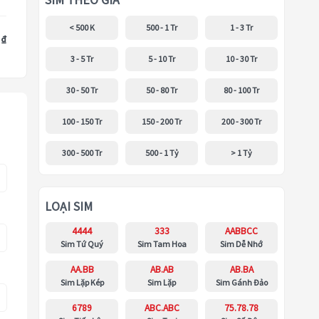
SIM THEO GIÁ
< 500 K
500 - 1 Tr
1 - 3 Tr
 ₫
3 - 5 Tr
5 - 10 Tr
10 - 30 Tr
30 - 50 Tr
50 - 80 Tr
80 - 100 Tr
100 - 150 Tr
150 - 200 Tr
200 - 300 Tr
300 - 500 Tr
500 - 1 Tỷ
> 1 Tỷ
LOẠI SIM
4444
333
AABBCC
Sim Tứ Quý
Sim Tam Hoa
Sim Dễ Nhớ
AA.BB
AB.AB
AB.BA
Sim Lặp Kép
Sim Lặp
Sim Gánh Đảo
6789
ABC.ABC
75.78.78