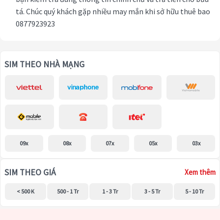
tá. Chúc quý khách gặp nhiều may mắn khi sở hữu thuê bao
0877923923
SIM THEO NHÀ MẠNG
09x
08x
07x
05x
03x
SIM THEO GIÁ
Xem thêm
< 500 K
500 - 1 Tr
1 - 3 Tr
3 - 5 Tr
5 - 10 Tr