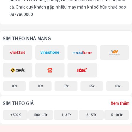
tá. Chúc quý khách gặp nhiều may mắn khi sở hữu thuê bao
0877860000
SIM THEO NHÀ MẠNG
09x
08x
07x
05x
03x
SIM THEO GIÁ
Xem thêm
< 500 K
500 - 1 Tr
1 - 3 Tr
3 - 5 Tr
5 - 10 Tr