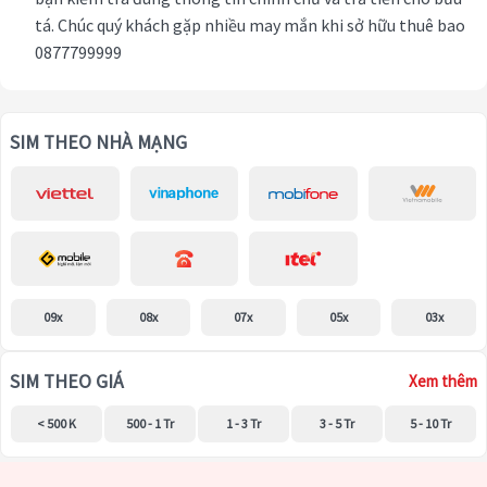
tá. Chúc quý khách gặp nhiều may mắn khi sở hữu thuê bao
0877799999
SIM THEO NHÀ MẠNG
09x
08x
07x
05x
03x
SIM THEO GIÁ
Xem thêm
< 500 K
500 - 1 Tr
1 - 3 Tr
3 - 5 Tr
5 - 10 Tr