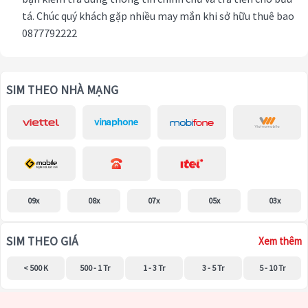
tá. Chúc quý khách gặp nhiều may mắn khi sở hữu thuê bao
0877792222
SIM THEO NHÀ MẠNG
09x
08x
07x
05x
03x
SIM THEO GIÁ
Xem thêm
< 500 K
500 - 1 Tr
1 - 3 Tr
3 - 5 Tr
5 - 10 Tr