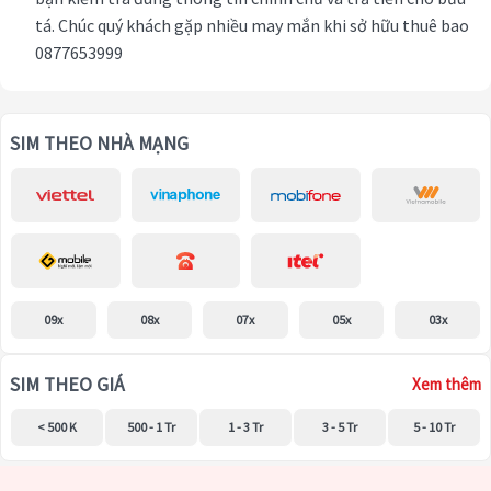
tá. Chúc quý khách gặp nhiều may mắn khi sở hữu thuê bao
0877653999
SIM THEO NHÀ MẠNG
09x
08x
07x
05x
03x
SIM THEO GIÁ
Xem thêm
< 500 K
500 - 1 Tr
1 - 3 Tr
3 - 5 Tr
5 - 10 Tr